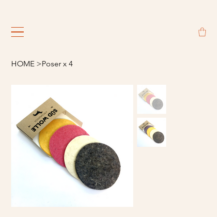
                                                             
HOME
>
Poser x 4