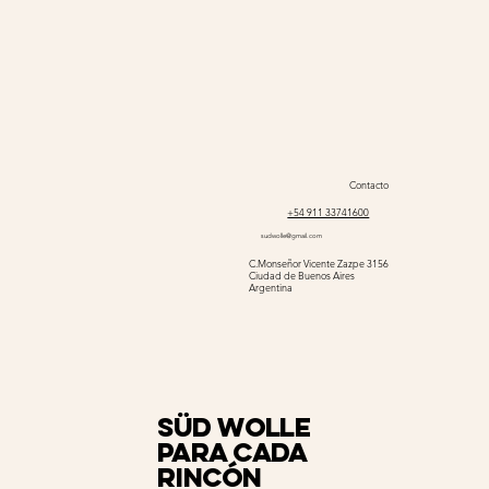
Contacto
+54 911 33741600
sudwolle@gmail.com
C.Monseñor Vicente Zazpe 3156
Ciudad de Buenos Aires
Argentina
Süd Wolle
para cada
rincón