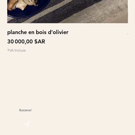
planche en bois d'olivier
À 
Prix
Pri
30 000,00 $AR
60
TVA Incluse
TVA 
Buscanos!
@sudwolle