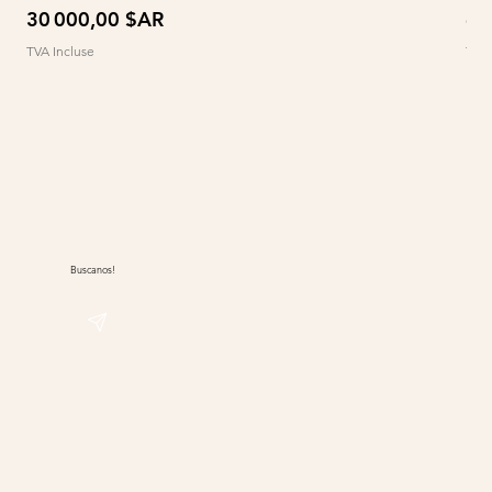
Prix
Pri
30 000,00 $AR
60
TVA Incluse
TVA 
Buscanos!
@sudwolle