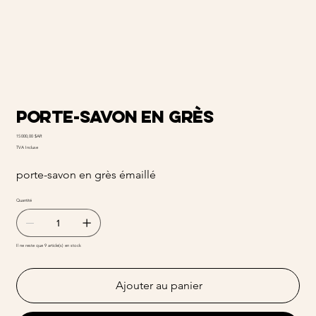
Porte-savon en grès
Prix
15 000,00 $AR
TVA Incluse
porte-savon en grès émaillé
Quantité
Il ne reste que 9 article(s) en stock
Ajouter au panier