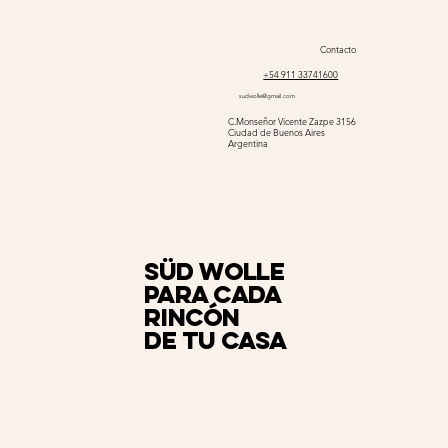
Contacto
+54 911 33741600
sudwolle@gmail.com
C.Monseñor Vicente Zazpe 3156
Ciudad de Buenos Aires
Argentina
Süd Wolle
para cada
rincón
de tu casa