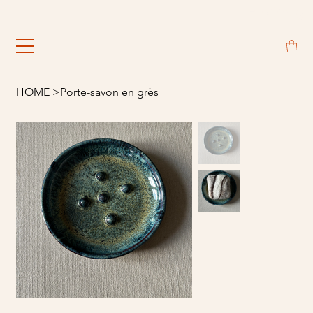
                                                             
HOME
>
Porte-savon en grès