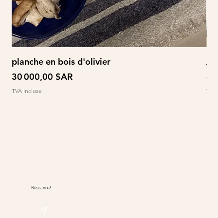
planche en bois d'olivier
À 
Prix
Pri
30 000,00 $AR
60
TVA Incluse
TVA 
Buscanos!
@sudwolle