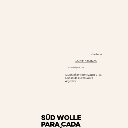
Contacto
+54 911 33741600
sudwolle@gmail.com
C.Monseñor Vicente Zazpe 3156
Ciudad de Buenos Aires
Argentina
Süd Wolle
para cada