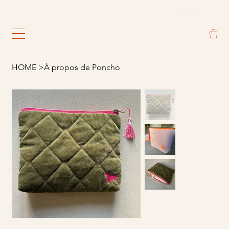
                                                             
HOME
>
À propos de Poncho