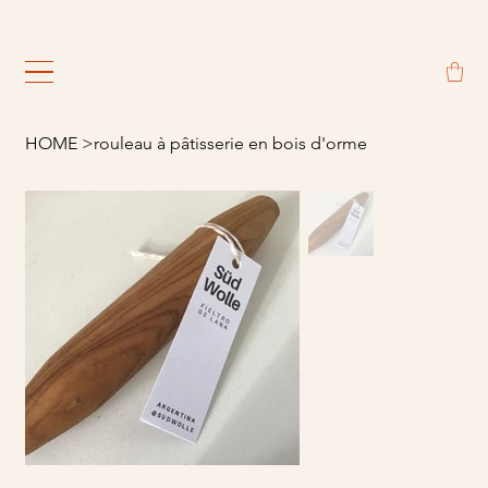
                                                             
HOME
>
rouleau à pâtisserie en bois d'orme