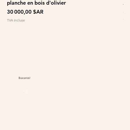
planche en bois d'olivier
À 
Prix
Pri
30 000,00 $AR
60
TVA Incluse
TVA 
Buscanos!
@sudwolle