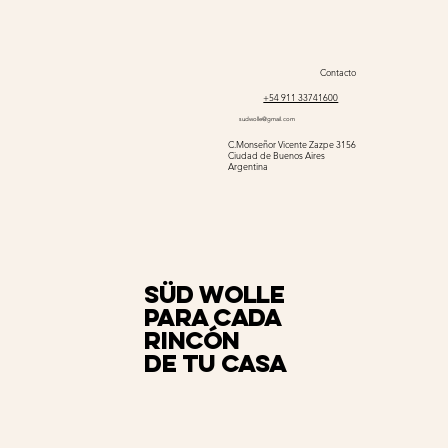
Contacto
+54 911 33741600
sudwolle@gmail.com
C.Monseñor Vicente Zazpe 3156
Ciudad de Buenos Aires
Argentina
Süd Wolle
para cada
rincón
de tu casa