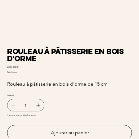
rouleau à pâtisserie en bois
d'orme
Prix
20 000,00 $AR
TVA Incluse
Rouleau à pâtisserie en bois d'orme de 15 cm
Quantité
Il ne reste que 6 article(s) en stock
Ajouter au panier