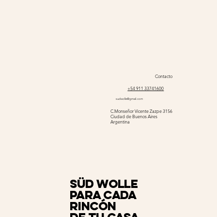
Contacto
+54 911 33741600
sudwolle@gmail.com
C.Monseñor Vicente Zazpe 3156
Ciudad de Buenos Aires
Argentina
Süd Wolle
para cada
rincón
de tu casa