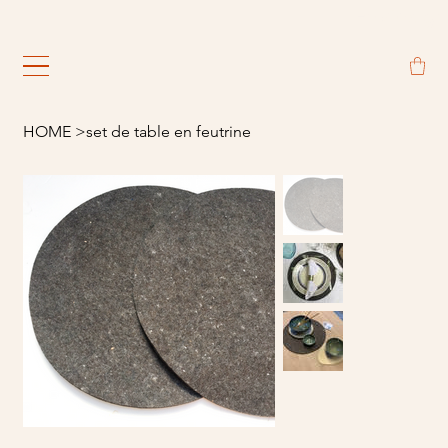
                                                             
HOME
>
set de table en feutrine