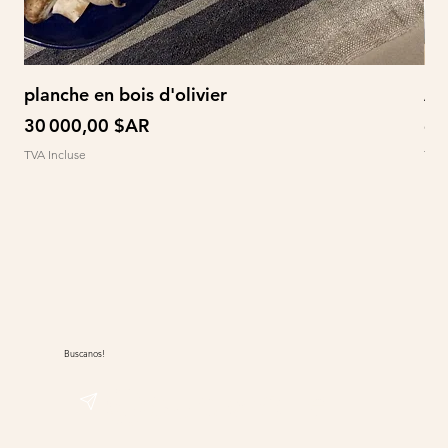
planche en bois d'olivier
À 
Prix
Pri
30 000,00 $AR
60
TVA Incluse
TVA 
Buscanos!
@sudwolle