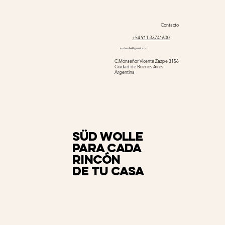
Contacto
+54 911 33741600
sudwolle@gmail.com
C.Monseñor Vicente Zazpe 3156
Ciudad de Buenos Aires
Argentina
Süd Wolle
para cada
rincón
de tu casa