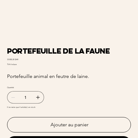
Portefeuille de la faune
Prix
35 000,00 $AR
TVA Incluse
Portefeuille animal en feutre de laine.
Quantité
Il ne reste que 4 article(s) en stock
Ajouter au panier