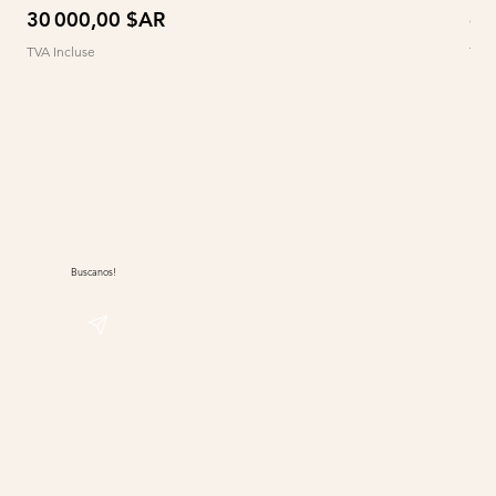
Prix
Pri
30 000,00 $AR
60
TVA Incluse
TVA 
Buscanos!
@sudwolle