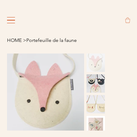
                                                             
HOME
>
Portefeuille de la faune