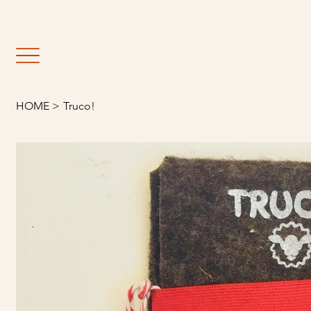
                                                               E
HOME
>
Truco!