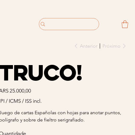
Anterior
Próximo
Truco!
Preço
ARS 25.000,00
IPI / ICMS / ISS incl.
Juego de cartas Españolas con hojas para anotar puntos,
bolígrafo y sobre de fieltro serigrafiado.
Quantidade