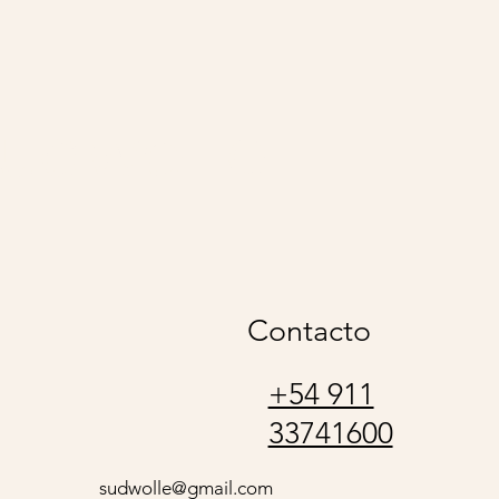
udwolle
Contacto
+54 911
33741600
sudwolle@gmail.com