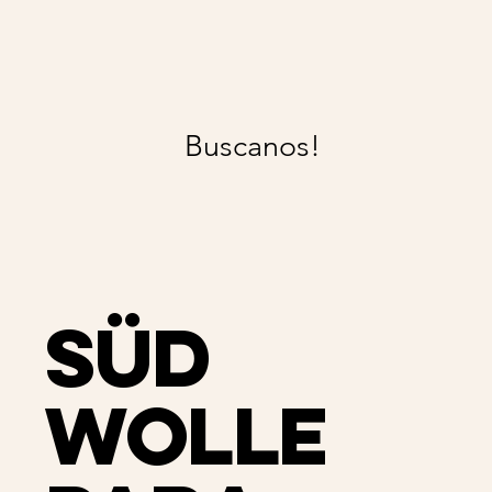
Buscanos!
Süd
Wolle