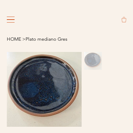
                                                             
HOME
>
Plato mediano Gres