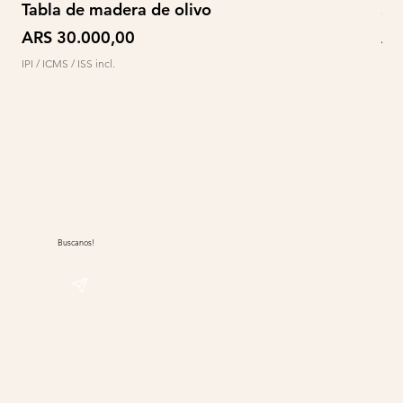
Tabla de madera de olivo
So
Preço
Pr
ARS 30.000,00
AR
IPI / ICMS / ISS incl.
IPI /
Buscanos!
@sudwolle