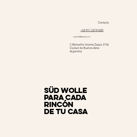
Contacto
+54 911 33741600
sudwolle@gmail.com
C.Monseñor Vicente Zazpe 3156
Ciudad de Buenos Aires
Argentina
Süd Wolle
para cada
rincón
de tu casa