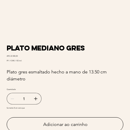
Plato mediano Gres
Preço
ARS 22.000,00
IPI / ICMS / ISS incl.
Plato gres esmaltado hecho a mano de 13.50 cm
diámetro
Quantidade
Somente 8 em estoque
Adicionar ao carrinho