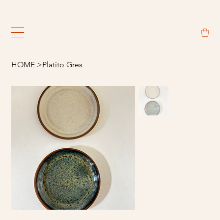
                                                             
HOME
>
Platito Gres