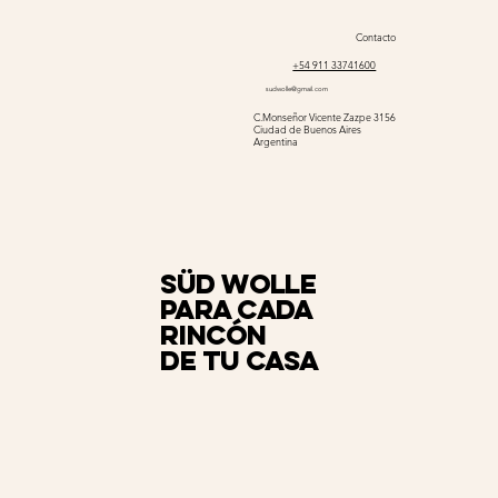
Contacto
+54 911 33741600
sudwolle@gmail.com
C.Monseñor Vicente Zazpe 3156
Ciudad de Buenos Aires
Argentina
Süd Wolle
para cada
rincón
de tu casa