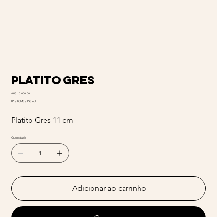
Platito Gres
Preço
ARS 15.000,00
IPI / ICMS / ISS incl.
Platito Gres 11 cm
Quantidade
Adicionar ao carrinho