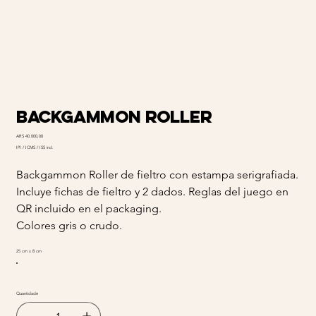
BACKGAMMON ROLLER
Preço
ARS 40.000,00
IPI / ICMS / ISS incl.
Backgammon Roller de fieltro con estampa serigrafiada.
Incluye fichas de fieltro y 2 dados. Reglas del juego en
QR incluido en el packaging.
Colores gris o crudo.
25 cm x 8 cm
Quantidade