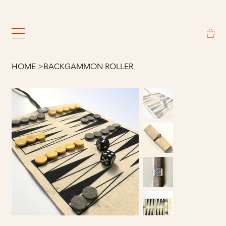
                                                             
HOME
>
BACKGAMMON ROLLER