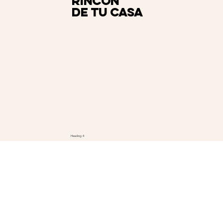
rincón
de tu casa
Heading 4