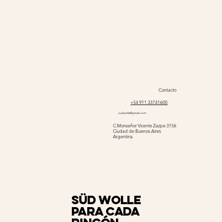
Contacto
+54 911 33741600
sudwolle@gmail.com
C.Monseñor Vicente Zazpe 3156
Ciudad de Buenos Aires
Argentina
Süd Wolle
para cada