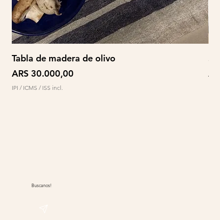
Tabla de madera de olivo
So
Preço
Pr
ARS 30.000,00
AR
IPI / ICMS / ISS incl.
IPI /
Buscanos!
@sudwolle