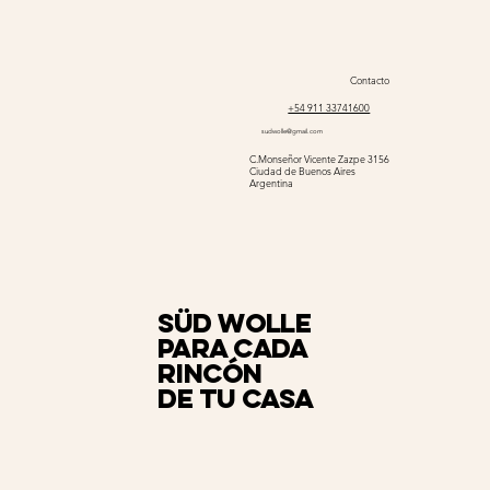
Contacto
+54 911 33741600
sudwolle@gmail.com
C.Monseñor Vicente Zazpe 3156
Ciudad de Buenos Aires
Argentina
Süd Wolle
para cada
rincón
de tu casa