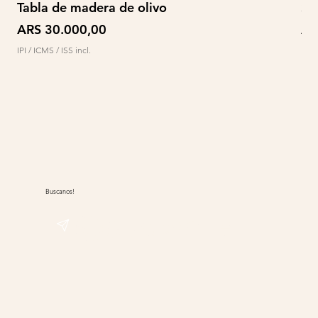
Tabla de madera de olivo
So
Preço
Pr
ARS 30.000,00
AR
IPI / ICMS / ISS incl.
IPI /
Buscanos!
@sudwolle