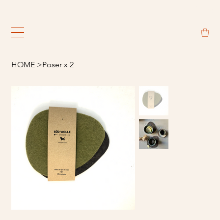
                                                             
HOME
>
Poser x 2