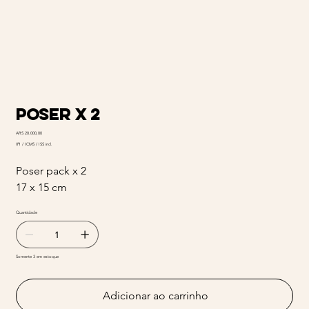
Poser x 2
Preço
ARS 20.000,00
IPI / ICMS / ISS incl.
Poser pack x 2
17 x 15 cm
Quantidade
Somente 3 em estoque
Adicionar ao carrinho