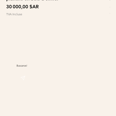
Prix
Pri
30 000,00 $AR
60
TVA Incluse
TVA 
Buscanos!
@sudwolle