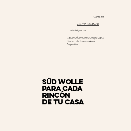
Contacto
+54 911 33741600
sudwolle@gmail.com
C.Monseñor Vicente Zazpe 3156
Ciudad de Buenos Aires
Argentina
Süd Wolle
para cada
rincón
de tu casa