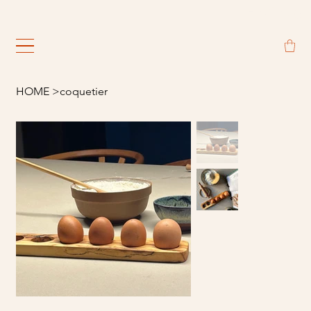
                                                             
HOME
>
coquetier