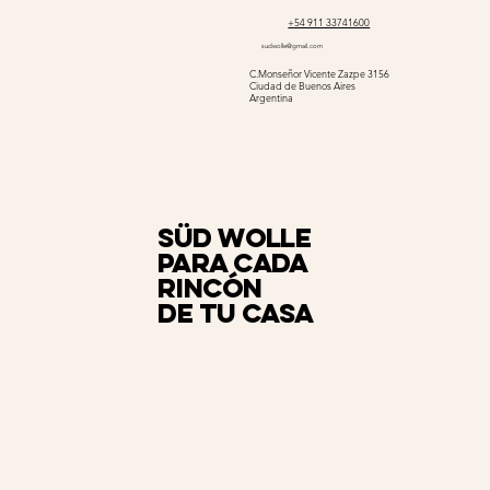
+54 911 33741600
sudwolle@gmail.com
C.Monseñor Vicente Zazpe 3156
Ciudad de Buenos Aires
Argentina
Süd Wolle
para cada
rincón
de tu casa