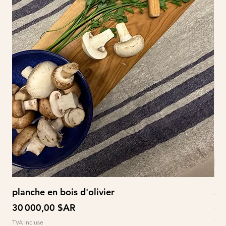
planche en bois d'olivier
À 
Prix
Pri
30 000,00 $AR
60
TVA Incluse
TVA 