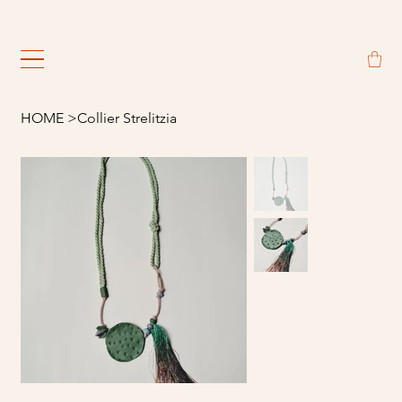
                                                             
HOME
>
Collier Strelitzia