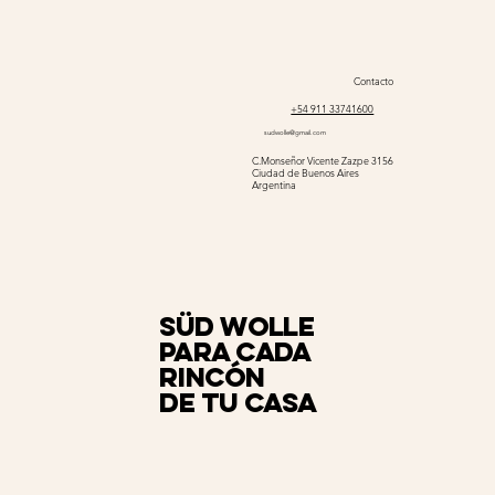
Contacto
+54 911 33741600
sudwolle@gmail.com
C.Monseñor Vicente Zazpe 3156
Ciudad de Buenos Aires
Argentina
Süd Wolle
para cada
rincón
de tu casa