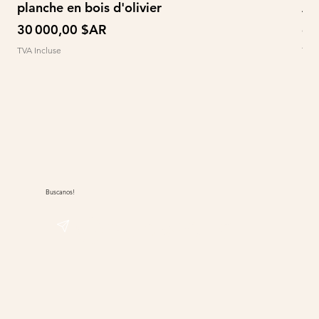
planche en bois d'olivier
À 
Prix
Pri
30 000,00 $AR
60
TVA Incluse
TVA 
Buscanos!
@sudwolle