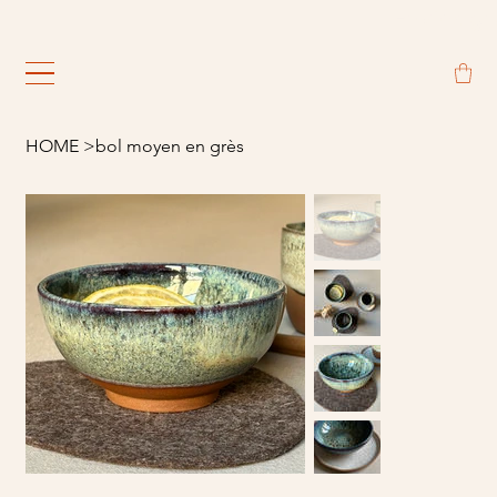
                                                             
HOME
>
bol moyen en grès