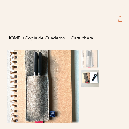
                                                             
HOME
>
Copia de Cuaderno + Cartuchera