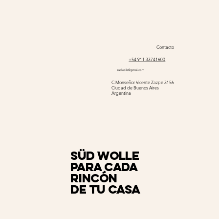
Contacto
+54 911 33741600
sudwolle@gmail.com
C.Monseñor Vicente Zazpe 3156
Ciudad de Buenos Aires
Argentina
Süd Wolle
para cada
rincón
de tu casa