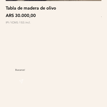
Tabla de madera de olivo
So
Preço
Pr
ARS 30.000,00
AR
IPI / ICMS / ISS incl.
IPI /
Buscanos!
@sudwolle