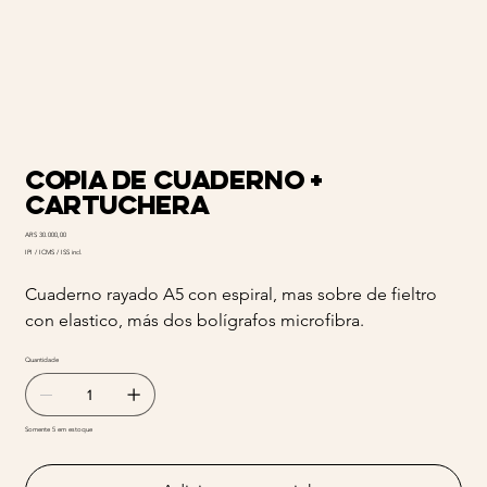
Copia de Cuaderno +
Cartuchera
Preço
ARS 30.000,00
IPI / ICMS / ISS incl.
Cuaderno rayado A5 con espiral, mas sobre de fieltro
con elastico, más dos bolígrafos microfibra.
Quantidade
Somente 5 em estoque