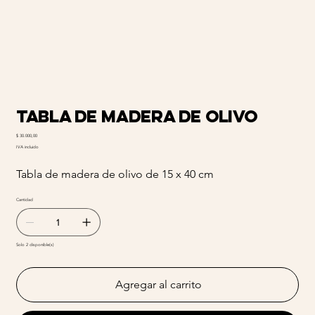
Tabla de madera de olivo
Precio
$ 30.000,00
IVA incluido
Tabla de madera de olivo de 15 x 40 cm
Cantidad
Solo 2 disponible(s)
Agregar al carrito