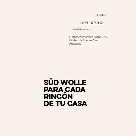
Contacto
+54 911 33741600
sudwolle@gmail.com
C.Monseñor Vicente Zazpe 3156
Ciudad de Buenos Aires
Argentina
Süd Wolle
para cada
rincón
de tu casa