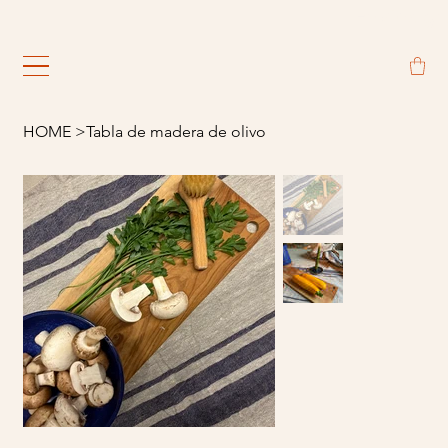
                                                             
HOME
>
Tabla de madera de olivo