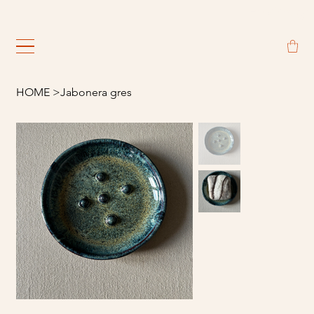
                                                             
HOME
>
Jabonera gres