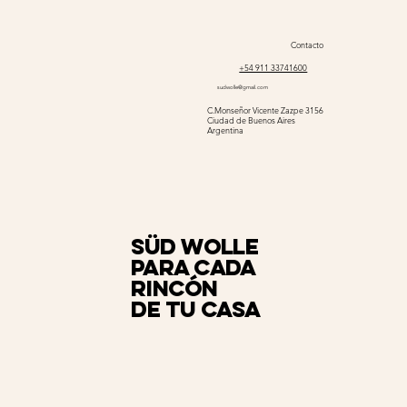
Contacto
+54 911 33741600
sudwolle@gmail.com
C.Monseñor Vicente Zazpe 3156
Ciudad de Buenos Aires
Argentina
Süd Wolle
para cada
rincón
de tu casa