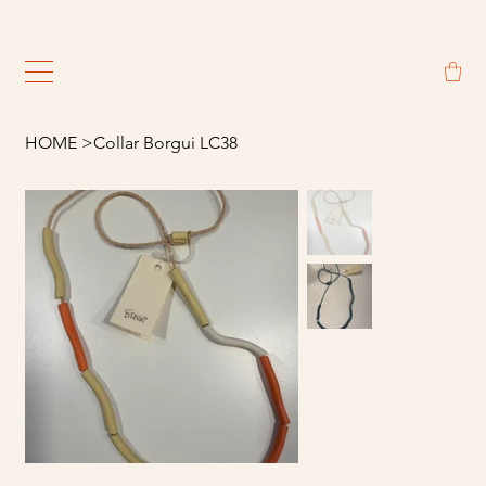
                                                             
HOME
>
Collar Borgui LC38