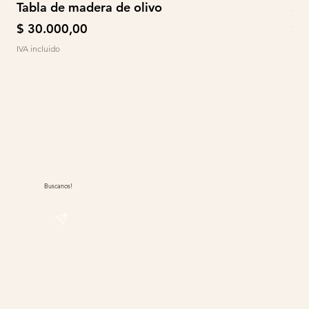
Tabla de madera de olivo
So
Precio
Pr
$ 30.000,00
$ 
IVA incluido
IVA 
Buscanos!
@sudwolle