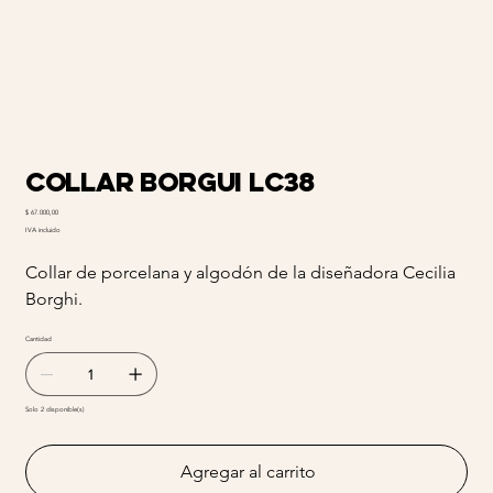
Collar Borgui LC38
Precio
$ 67.000,00
IVA incluido
Collar de porcelana y algodón de la diseñadora Cecilia
Borghi.
Cantidad
Solo 2 disponible(s)
Agregar al carrito