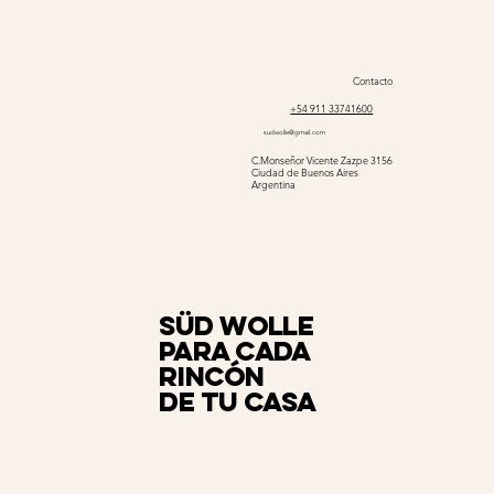
Contacto
+54 911 33741600
sudwolle@gmail.com
C.Monseñor Vicente Zazpe 3156
Ciudad de Buenos Aires
Argentina
Süd Wolle
para cada
rincón
de tu casa